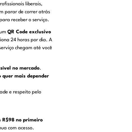
ofissionais liberais,
 parar de correr atrás
para receber o serviço.
e um
QR Code exclusivo
iona 24 horas por dia. A
 serviço chegam até você
isível no mercado
.
o quer mais depender
dade e respeito pelo
s R$98 no primeiro
inua com acesso.