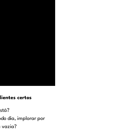
ientes certos
está?
do dia, implorar por
á vazia?