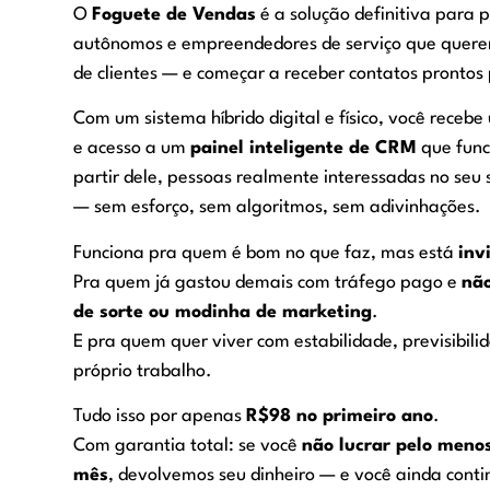
O
Foguete de Vendas
é a solução definitiva para pr
autônomos e empreendedores de serviço que querem
de clientes — e começar a receber contatos prontos 
Com um sistema híbrido digital e físico, você receb
e acesso a um
painel inteligente de CRM
que func
partir dele, pessoas realmente interessadas no seu
— sem esforço, sem algoritmos, sem adivinhações.
Funciona pra quem é bom no que faz, mas está
inv
Pra quem já gastou demais com tráfego pago e
nã
de sorte ou modinha de marketing
.
E pra quem quer viver com estabilidade, previsibili
próprio trabalho.
Tudo isso por apenas
R$98 no primeiro ano
.
Com garantia total: se você
não lucrar pelo meno
mês
, devolvemos seu dinheiro — e você ainda cont