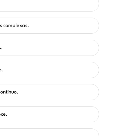
as complexas.
s.
o.
contínuo.
ece.