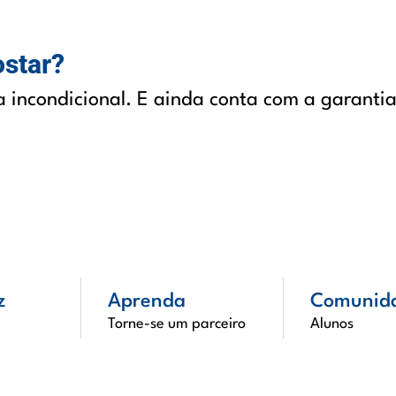
ostar?
a incondicional. E ainda conta com a garantia
z
Aprenda
Comunid
Torne-se um parceiro
Alunos
Ver todos os cursos
Empresas
Portal