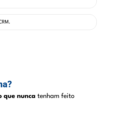
 CRM.
ma?
 que nunca
tenham feito