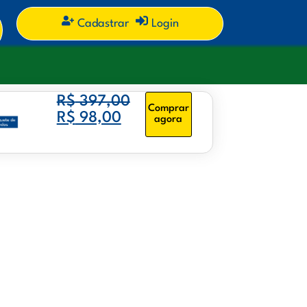
Cadastrar
Login
R$
397,00
Comprar
R$
98,00
agora