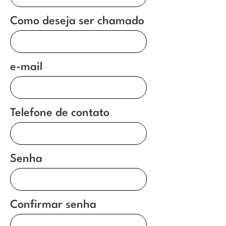
Como deseja ser chamado
e-mail
Telefone de contato
Senha
Confirmar senha